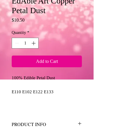
EdAble Art Copper
Petal Dust
Price
$10.50
Quantity
*
Add to Cart
100% Edible Petal Dust
E110 E102 E122 E133
PRODUCT INFO